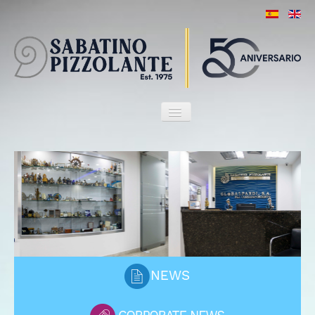
HOME
OUR FIRM
ATTORNEYS
SERVICES
MARITIME HERITAGE
CLIENTS
PORT